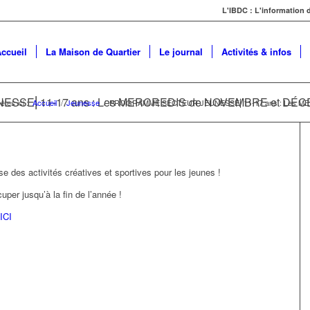
L'IBDC : L'information
ccueil
La Maison de Quartier
Le journal
Activités & infos
SE⎜11-17 ans : Les MERCREDIS de NOVEMBRE et DÉC
êtes ici :
Accueil
/
Jeunesse
/
PROGRAMME SECTEUR JEUNESSE⎜11-17 ans : Les ME
e des activités créatives et sportives pour les jeunes !
per jusqu’à la fin de l’année !
ICI