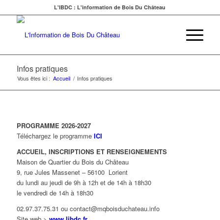
L'IBDC : L'information de Bois Du Château
Infos pratiques
Vous êtes ici :
Accueil
/
Infos pratiques
PROGRAMME 2026-2027
Téléchargez le programme
ICI
ACCUEIL, INSCRIPTIONS ET RENSEIGNEMENTS
Maison de Quartier du Bois du Château
9, rue Jules Massenet – 56100 Lorient
du lundi au jeudi de 9h à 12h et de 14h à 18h30
le vendredi de 14h à 18h30
02.97.37.75.31 ou contact@mqboisduchateau.info
Site web >
www.libdc.fr