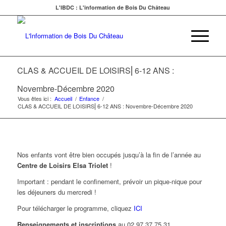
L'IBDC : L'information de Bois Du Château
CLAS & ACCUEIL DE LOISIRS⎜6-12 ANS :
Novembre-Décembre 2020
Vous êtes ici :
Accueil
/
Enfance
/
CLAS & ACCUEIL DE LOISIRS⎜6-12 ANS : Novembre-Décembre 2020
Nos enfants vont être bien occupés jusqu’à la fin de l’année au
Centre de Loisirs Elsa Triolet
!
Important : pendant le confinement, prévoir un pique-nique pour
les déjeuners du mercredi !
Pour télécharger le programme, cliquez
ICI
Renseignements et inscriptions
au 02 97 37 75 31