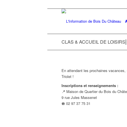
A
CLAS & ACCUEIL DE LOISIRS⎜6
En attendant les prochaines vacances, 
Triolet !
Inscriptions et renseignements :
📍 Maison de Quartier du Bois du Chât
9 rue Jules Massenet
☎️ 02 97 37 75 31