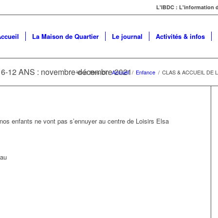
L'IBDC : L'information
ccueil
La Maison de Quartier
Le journal
Activités & infos
-12 ANS : novembre-décembre 2021
Vous êtes ici :
Accueil
/
Enfance
/
CLAS & ACCUEIL DE L
nos enfants ne vont pas s’ennuyer au centre de Loisirs Elsa
eau