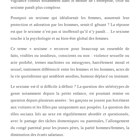
vigilance connus notamment dans le monde de l’entreprise, celle du
sexisme paraît plus complexe.
Pourquoi un sexisme qui idéaliserait les femmes, assurerait leur
protection et adoration par les hommes, serait-il gênant ? La réponse
est que le sexisme n’est pas si inoffensif qu’il n’y paraît… Le sexisme
touche à la psychologie et au bien-être global des femmes.
Ce terme « sexisme » recouvre pour beaucoup un ensemble de
faits, visibles ou insidieux, conscients ou non : violence sexuelle ou
acte prohibé, termes machistes ou misogynes, harcèlement moral et
sexuel, traitement différencié entre les femmes et les hommes, actes de
la vie quotidienne qui semblent anodins, humour déplacé ou insistant.
Le sexisme est-il si difficile à définir ? La question des stéréotypes de
genre notamment depuis la petite enfance, est pourtant remise en
question depuis plusieurs années : les garçons ne jouent pas forcément
aux voitures et les filles pas uniquement aux poupées. La question des
rôles sociaux liés au sexe est régulièrement abordée et questionnée,
avec le partage des tâches domestiques ou parentales, l’allongement
du congé parental pour les jeunes pères, la parité hommes/femmes, la
diminution des écarts salariaux.