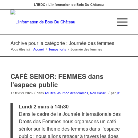
L'IBDC : L'information de Bois Du Château
Archive pour la catégorie : Journée des femmes
Vous êtes ici :
Accueil
/
Temps forts
/
Journée des femmes
CAFÉ SENIOR: FEMMES dans
l’espace public
/
/
17 février 2026
dans
Adultes
,
Journée des femmes
,
Non classé
par
jllt
Lundi 2 mars à 14h30
Dans le cadre de la Journée Internationale des
Droits des Femmes nous organisons un café
sénior sur le thème des femmes dans l’espace
public : nous allons retracer à travers les âges