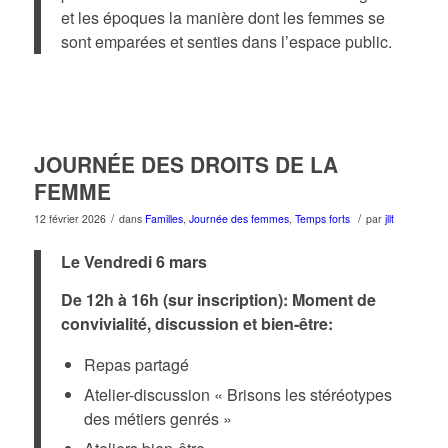
et les époques la manière dont les femmes se
sont emparées et senties dans l’espace public.
JOURNÉE DES DROITS DE LA
FEMME
/
/
12 février 2026
dans
Familles
,
Journée des femmes
,
Temps forts
par
jllt
Le Vendredi 6 mars
De 12h à 16h (sur inscription): Moment de
convivialité, discussion et bien-être:
Repas partagé
Atelier-discussion « Brisons les stéréotypes
des métiers genrés »