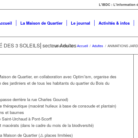
L'IBDC : L'information
ccueil
La Maison de Quartier
Le journal
Activités & infos
DES 3 SOLEILS⎜secteur Adultes
Vous êtes ici :
Accueil
/
Adultes
/
ANIMATIONS JARDI
 Maison de Quartier, en collaboration avec Optim’ism, organise des
n des jardiniers et de tous les habitants du quartier du Bois du
passe derrière la rue Charles Gounod)
ile thérapeutique (macérat huileux à base de consoude et plantain)
vons et baumes
de Saint-Urchaud à Pont-Scorff
et macérats (dans le cadre du mois de la biodiversité)
a Maison de Quartier (⚠️ places limitées)