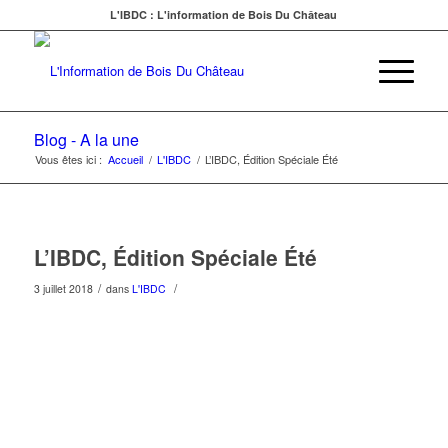
L'IBDC : L'information de Bois Du Château
Blog - A la une
Vous êtes ici :
Accueil
/
L'IBDC
/
L’IBDC, Édition Spéciale Été
L’IBDC, Édition Spéciale Été
/
/
3 juillet 2018
dans
L'IBDC