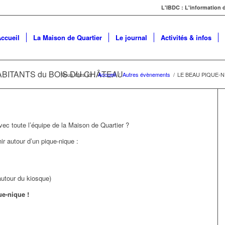
L'IBDC : L'information
ccueil
La Maison de Quartier
Le journal
Activités & infos
ABITANTS du BOIS DU CHÂTEAU
Vous êtes ici :
Accueil
/
Autres évènements
/
LE BEAU PIQUE-N
ec toute l’équipe de la Maison de Quartier ?
r autour d’un pique-nique :
utour du kiosque)
ue-nique !