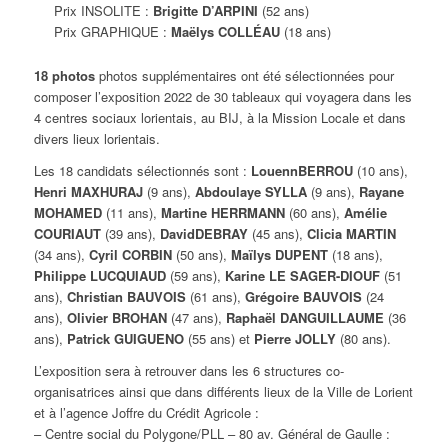
Prix INSOLITE :
Brigitte D’ARPINI
(52 ans)
Prix GRAPHIQUE :
Maëlys COLLÉAU
(18 ans)
18 photos
photos supplémentaires ont été sélectionnées pour
composer l’exposition 2022 de 30 tableaux qui voyagera dans les
4 centres sociaux lorientais, au BIJ, à la Mission Locale et dans
divers lieux lorientais.
Les 18 candidats sélectionnés sont :
LouennBERROU
(10 ans),
Henri MAXHURAJ
(9 ans),
Abdoulaye SYLLA
(9 ans),
Rayane
MOHAMED
(11 ans),
Martine HERRMANN
(60 ans),
Amélie
COURIAUT
(39 ans),
DavidDEBRAY
(45 ans),
Clicia MARTIN
(34 ans),
Cyril CORBIN
(50 ans),
Maïlys DUPENT
(18 ans),
Philippe LUCQUIAUD
(59 ans),
Karine LE SAGER-DIOUF
(51
ans),
Christian BAUVOIS
(61 ans),
Grégoire BAUVOIS
(24
ans),
Olivier BROHAN
(47 ans),
Raphaël DANGUILLAUME
(36
ans),
Patrick GUIGUENO
(55 ans) et
Pierre JOLLY
(80 ans).
L’exposition sera à retrouver dans les 6 structures co-
organisatrices ainsi que dans différents lieux de la Ville de Lorient
et à l’agence Joffre du Crédit Agricole :
– Centre social du Polygone/PLL – 80 av. Général de Gaulle :