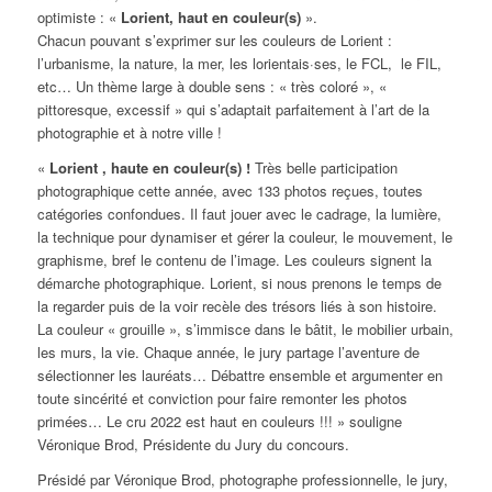
optimiste :
«
Lorient, haut en couleur(s)
»
.
Chacun pouvant s’exprimer sur les couleurs de Lorient :
l’urbanisme, la nature, la mer, les lorientais·ses, le FCL, le FIL,
etc… Un thème large à double sens : « très coloré », «
pittoresque, excessif » qui s’adaptait parfaitement à l’art de la
photographie et à notre ville !
«
Lorient , haute en couleur(s) !
Très belle participation
photographique cette année, avec 133 photos reçues, toutes
catégories confondues. Il faut jouer avec le cadrage, la lumière,
la technique pour dynamiser et gérer la couleur, le mouvement, le
graphisme, bref le contenu de l’image. Les couleurs signent la
démarche photographique. Lorient, si nous prenons le temps de
la regarder puis de la voir recèle des trésors liés à son histoire.
La couleur « grouille », s’immisce dans le bâtit, le mobilier urbain,
les murs, la vie. Chaque année, le jury partage l’aventure de
sélectionner les lauréats… Débattre ensemble et argumenter en
toute sincérité et conviction pour faire remonter les photos
primées… Le cru 2022 est haut en couleurs !!! » souligne
Véronique Brod, Présidente du Jury du concours.
Présidé par Véronique Brod, photographe professionnelle, le jury,