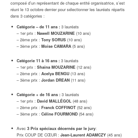
composé d’un représentant de chaque entité organisatrice, s’est
réuni le 13 octobre dernier pour sélectionner les lauréats répartis
dans 3 catégories :
Catégorie – de 11 ans :
3 lauréats
– 1er prix :
Nawell MOUZARINE
(10 ans)
– 2ème prix :
Tony SORUS
(10 ans)
– 3ème prix :
Moise CAMARA
(5 ans)
Catégorie 11 à 16 ans :
3 lauréats
– 1er prix :
Shaina MOUZARINE
(12 ans)
– 2ème prix :
Acelya BENGU
(13 ans)
– 3ème prix :
Jordan DREAN
(11 ans)
Catégorie + de 16 ans :
3 lauréats
– 1er prix :
David MALLÉGOL
(48 ans)
– 2ème prix :
Franck COFFINOT
(52 ans)
– 3ème prix :
Céline FOURMOND
(54 ans)
Avec
3 Prix spéciaux décernés par le jury
:
Prix COUP DE CŒUR :
Jean-Laurent ADAMCZY
(45 ans)