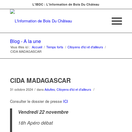
L'IBDC : L'information de Bois Du Château
Blog - A la une
Vous êtes ici :
Accueil
/
Temps forts
/
Citoyens d'ici et d'ailleurs
/
CIDA MADAGASCAR
CIDA MADAGASCAR
/
/
31 octobre 2024
dans
Adultes
,
Citoyens d'ici et d'ailleurs
Consulter le dossier de presse
ICI
Vendredi 22 novembre
18h
Apéro débat