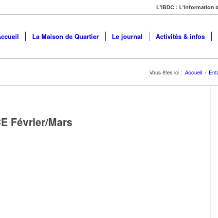
L'IBDC : L'information
ccueil
La Maison de Quartier
Le journal
Activités & infos
Vous êtes ici :
Accueil
/
Enf
Février/Mars