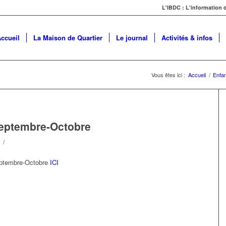
L'IBDC : L'information
ccueil
La Maison de Quartier
Le journal
Activités & infos
Vous êtes ici :
Accueil
/
Enfa
eptembre-Octobre
/
eptembre-Octobre
ICI