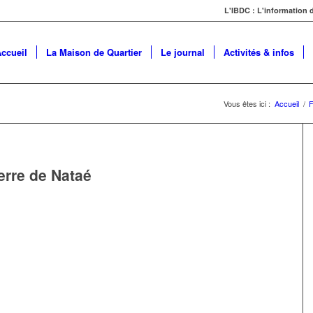
L'IBDC : L'information
ccueil
La Maison de Quartier
Le journal
Activités & infos
Vous êtes ici :
Accueil
/
F
rre de Nataé