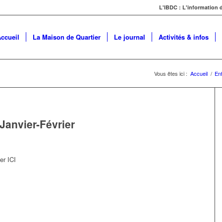
L'IBDC : L'information
ccueil
La Maison de Quartier
Le journal
Activités & infos
Vous êtes ici :
Accueil
/
En
anvier-Février
er ICI