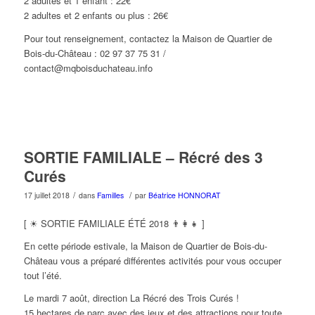
2 adultes et 1 enfant : 22€
2 adultes et 2 enfants ou plus : 26€
Pour tout renseignement, contactez la Maison de Quartier de
Bois-du-Château : 02 97 37 75 31 /
contact@mqboisduchateau.info
SORTIE FAMILIALE – Récré des 3
Curés
/
/
17 juillet 2018
dans
Familles
par
Béatrice HONNORAT
[ ☀ SORTIE FAMILIALE ÉTÉ 2018 👨‍👩‍👧 ]
En cette période estivale, la Maison de Quartier de Bois-du-
Château vous a préparé différentes activités pour vous occuper
tout l’été.
Le mardi 7 août, direction La Récré des Trois Curés !
15 hectares de parc avec des jeux et des attractions pour toute