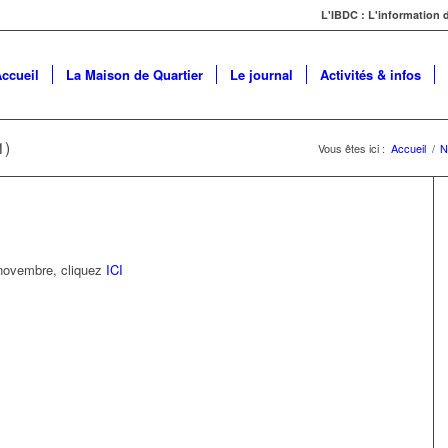
L'IBDC : L'information
ccueil
La Maison de Quartier
Le journal
Activités & infos
1)
Vous êtes ici :
Accueil
/
N
novembre, cliquez
ICI