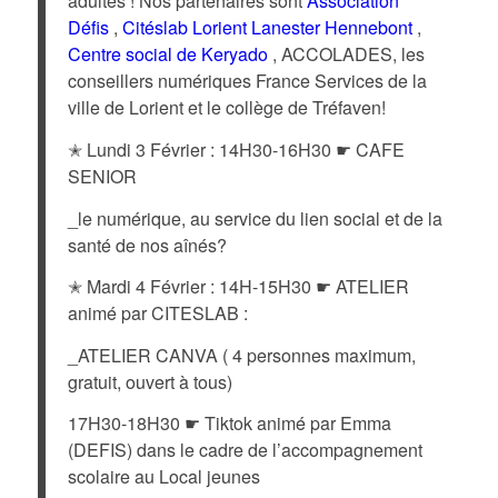
adultes ! Nos partenaires sont
Association
Défis
,
Citéslab Lorient Lanester Hennebont
,
Centre social de Keryado
,
ACCOLADES, les
conseillers numériques France Services de la
ville de Lorient et le collège de Tréfaven!
✭ Lundi 3 Février : 14H30-16H30 ☛ CAFE
SENIOR
_le numérique, au service du lien social et de la
santé de nos aînés?
✭ Mardi 4 Février : 14H-15H30 ☛ ATELIER
animé par CITESLAB :
_ATELIER CANVA ( 4 personnes maximum,
gratuit, ouvert à tous)
17H30-18H30 ☛ Tiktok animé par Emma
(DEFIS) dans le cadre de l’accompagnement
scolaire au Local jeunes