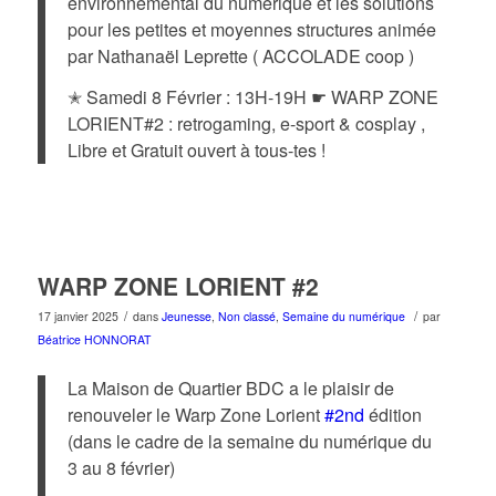
environnemental du numérique et les solutions
pour les petites et moyennes structures animée
par Nathanaël Leprette ( ACCOLADE coop )
✭ Samedi 8 Février : 13H-19H ☛ WARP ZONE
LORIENT#2 : retrogaming, e-sport & cosplay ,
Libre et Gratuit ouvert à tous-tes !
WARP ZONE LORIENT #2
/
/
17 janvier 2025
dans
Jeunesse
,
Non classé
,
Semaine du numérique
par
Béatrice HONNORAT
La Maison de Quartier BDC a le plaisir de
renouveler le Warp Zone Lorient
#2nd
édition
(dans le cadre de la semaine du numérique du
3 au 8 février)